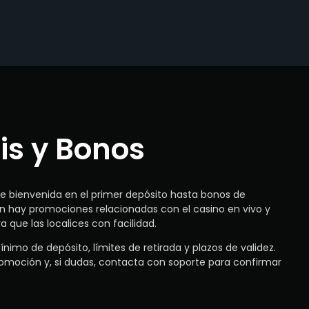
is y Bonos
de bienvenida en el primer depósito hasta bonos de
n hay promociones relacionadas con el casino en vivo y
que las localices con facilidad.
imo de depósito, límites de retirada y plazos de validez.
promoción y, si dudas, contacta con soporte para confirmar