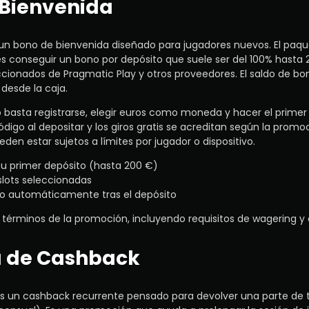
 Bienvenida
un bono de bienvenida diseñado para jugadores nuevos. El paquet
s conseguir un bono por depósito que suele ser del 100% hasta 2
eccionados de Pragmatic Play y otros proveedores. El saldo de bono
desde la caja.
 basta registrarse, elegir euros como moneda y hacer el prim
ódigo al depositar y los giros gratis se acreditan según la prom
en estar sujetos a límites por jugador o dispositivo.
tu primer depósito (hasta 200 €)
 slots seleccionadas
o automáticamente tras el depósito
 términos de la promoción, incluyendo requisitos de wagering y 
 de Cashback
s un cashback recurrente pensado para devolver una parte de 