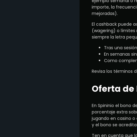
ejemplo semanal o me
importe, la frecuen
mejoradas).
El cashback puede ac
(wagering) o límite
siempre la letra pequ
Tras una sesión
En semanas sin
Como complemen
Revisa los términos 
Oferta de
En Spininio el bono 
porcentaje extra sobr
jugando en casino o 
y el bono se acredita
Ten en cuenta que la