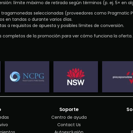
rsión: límite máximo de retirada según términos (p. ej. 5× en a
 a tragamonedas seleccionadas (proveedores como Pragmatic Pl
os en tandas o durante varios días.
as a requisitos de apuesta y posibles límites de conversión.
s completos de la promoción para ver cómo funciona la oferta.
o
Soporte
So
edas
Centro de ayuda
vivo
Contact Us
mientos
Autoexclusión