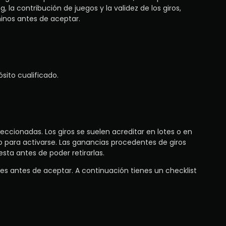
 la contribución de juegos y la validez de los giros,
inos antes de aceptar.
sito cualificado.
cionadas. Los giros se suelen acreditar en lotes o en
o para activarse. Las ganancias procedentes de giros
ta antes de poder retirarlas.
es antes de aceptar. A continuación tienes un checklist