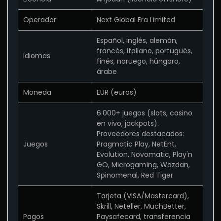
Operador
Next Global Era Limited
Español, inglés, alemán,
francés, italiano, portugués,
Idiomas
finés, noruego, húngaro,
árabe
Moneda
EUR (euros)
6.000+ juegos (slots, casino
en vivo, jackpots).
Proveedores destacados:
Juegos
Pragmatic Play, NetEnt,
Evolution, Novomatic, Play'n
GO, Microgaming, Wazdan,
Spinomenal, Red Tiger
Tarjeta (VISA/Mastercard),
Skrill, Neteller, MuchBetter,
Pagos
Paysafecard, transferencia