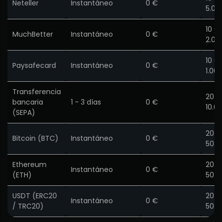
Neteller
Instantáneo
0 €
5.00
10 €
MuchBetter
Instantáneo
0 €
2.00
10 €
Paysafecard
Instantáneo
0 €
1.00
Transferencia
20 €
bancaria
1 - 3 días
0 €
10.0
(SEPA)
20 €
Bitcoin (BTC)
Instantáneo
0 €
50.0
Ethereum
20 €
Instantáneo
0 €
(ETH)
50.0
USDT (ERC20
20 €
Instantáneo
0 €
/ TRC20)
50.0