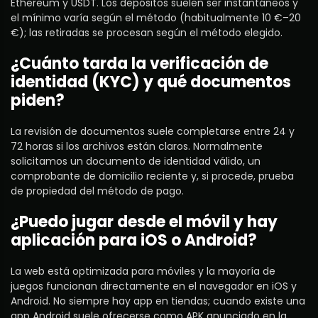
Ethereum y USDT. Los depósitos suelen ser instantáneos y
el mínimo varía según el método (habitualmente 10 €–20
€); las retiradas se procesan según el método elegido.
¿Cuánto tarda la verificación de
identidad (KYC) y qué documentos
piden?
La revisión de documentos suele completarse entre 24 y
72 horas si los archivos están claros. Normalmente
solicitamos un documento de identidad válido, un
comprobante de domicilio reciente y, si procede, prueba
de propiedad del método de pago.
¿Puedo jugar desde el móvil y hay
aplicación para iOS o Android?
La web está optimizada para móviles y la mayoría de
juegos funcionan directamente en el navegador en iOS y
Android. No siempre hay app en tiendas; cuando existe una
app Android suele ofrecerse como APK anunciado en la