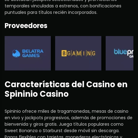
temporales vinculadas a estrenos, con bonificaciones
puntuales para títulos recién incorporados.
Proveedores
Características del Casino en
Spininio Casino
Spininio ofrece miles de tragamonedas, mesas de casino
en vivo y jackpots progresivos, además de promociones de
bienvenida y giros gratis. Juega títulos populares como
Sweet Bonanza o Starburst desde móvil sin descarga.
Pagos flexibles con tarjetas, monederos electrónicos y