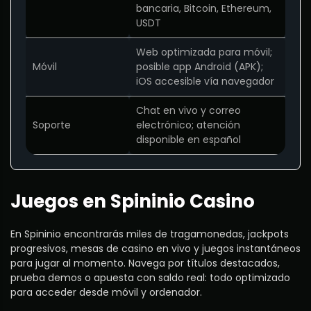
bancaria, Bitcoin, Ethereum,
USDT
Web optimizada para móvil;
Móvil
posible app Android (APK);
iOS accesible vía navegador
Chat en vivo y correo
Soporte
electrónico; atención
disponible en español
Juegos en Spininio Casino
En Spininio encontrarás miles de tragamonedas, jackpots
progresivos, mesas de casino en vivo y juegos instantáneos
para jugar al momento. Navega por títulos destacados,
prueba demos o apuesta con saldo real: todo optimizado
para acceder desde móvil y ordenador.