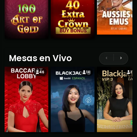
Mesas en Vivo
‹
›
46
111
176