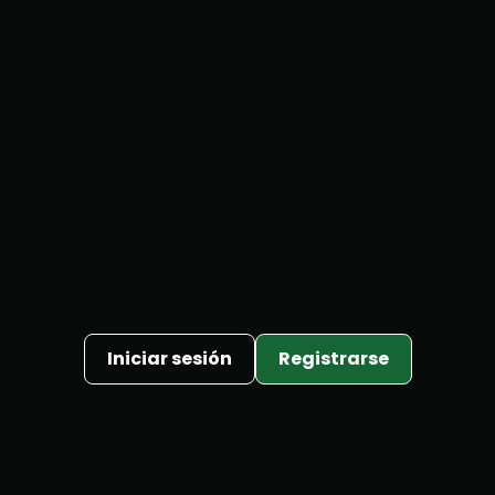
Juegos de mesa
Soporte
Centro de ayuda
Contact Us
Autoexclusión
Registro
Sobre nosotros
Club VIP
Afiliados
Iniciar sesión
Registrarse
Promociones
Sobre nosotros
Políticas