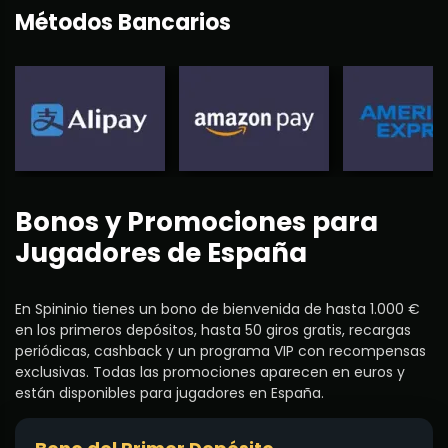
Métodos Bancarios
Bonos y Promociones para
Jugadores de España
En Spininio tienes un bono de bienvenida de hasta 1.000 €
en los primeros depósitos, hasta 50 giros gratis, recargas
periódicas, cashback y un programa VIP con recompensas
exclusivas. Todas las promociones aparecen en euros y
están disponibles para jugadores en España.