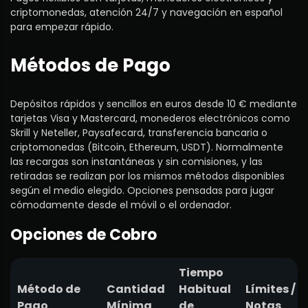
criptomonedas, atención 24/7 y navegación en español
para empezar rápido.
Métodos de Pago
Depósitos rápidos y sencillos en euros desde 10 € mediante
tarjetas Visa y Mastercard, monederos electrónicos como
Skrill y Neteller, Paysafecard, transferencia bancaria o
criptomonedas (Bitcoin, Ethereum, USDT). Normalmente
las recargas son instantáneas y sin comisiones, y las
retiradas se realizan por los mismos métodos disponibles
según el medio elegido. Opciones pensadas para jugar
cómodamente desde el móvil o el ordenador.
Opciones de Cobro
Tiempo
Método de
Cantidad
Habitual
Límites /
Pago
Mínima
de
Notas