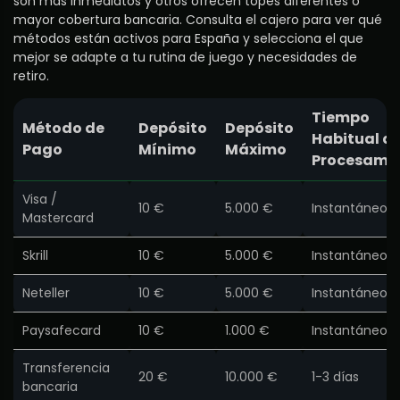
son más inmediatos y otros ofrecen topes diferentes o
mayor cobertura bancaria. Consulta el cajero para ver qué
métodos están activos para España y selecciona el que
mejor se adapte a tu rutina de juego y necesidades de
retiro.
Tiempo
Método de
Depósito
Depósito
Habitual d
Pago
Mínimo
Máximo
Procesami
Visa /
10 €
5.000 €
Instantáneo
Mastercard
Skrill
10 €
5.000 €
Instantáneo
Neteller
10 €
5.000 €
Instantáneo
Paysafecard
10 €
1.000 €
Instantáneo
Transferencia
20 €
10.000 €
1-3 días
bancaria