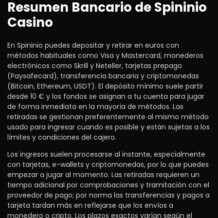
Resumen Bancario de Spininio
Casino
En Spininio puedes depositar y retirar en euros con
métodos habituales como Visa y Mastercard, monederos
electrónicos como Skrill y Neteller, tarjetas prepago
(Paysafecard), transferencia bancaria y criptomonedas
(Bitcoin, Ethereum, USDT). El depósito mínimo suele partir
desde 10 € y los fondos se asignan a tu cuenta para jugar
de forma inmediata en la mayoría de métodos. Las
retiradas se gestionan preferentemente al mismo método
usado para ingresar cuando es posible y están sujetas a los
límites y condiciones del cajero.
Los ingresos suelen procesarse al instante, especialmente
con tarjetas, e-wallets y criptomonedas, por lo que puedes
empezar a jugar al momento. Las retiradas requieren un
tiempo adicional por comprobaciones y tramitación con el
proveedor de pago; por norma las transferencias y pagos a
tarjeta tardan más en reflejarse que los envíos a
monedero o cripto. Los plazos exactos varían según el