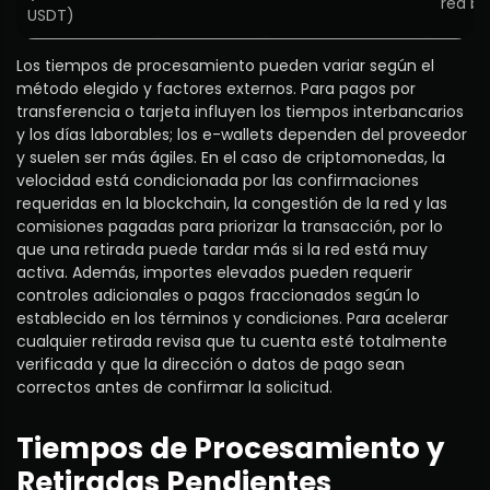
red bl
USDT)
Los tiempos de procesamiento pueden variar según el
método elegido y factores externos. Para pagos por
transferencia o tarjeta influyen los tiempos interbancarios
y los días laborables; los e-wallets dependen del proveedor
y suelen ser más ágiles. En el caso de criptomonedas, la
velocidad está condicionada por las confirmaciones
requeridas en la blockchain, la congestión de la red y las
comisiones pagadas para priorizar la transacción, por lo
que una retirada puede tardar más si la red está muy
activa. Además, importes elevados pueden requerir
controles adicionales o pagos fraccionados según lo
establecido en los términos y condiciones. Para acelerar
cualquier retirada revisa que tu cuenta esté totalmente
verificada y que la dirección o datos de pago sean
correctos antes de confirmar la solicitud.
Tiempos de Procesamiento y
Retiradas Pendientes