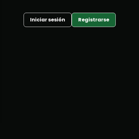
Términos
Política de cookies
Iniciar sesión
Registrarse
Política AML/KYC
Español
▾
©
2026
. Todos los derechos reservados
Bono de Bienvenida:
175% Hasta €1,500 + 50 Giros Gratis
Obtener bono