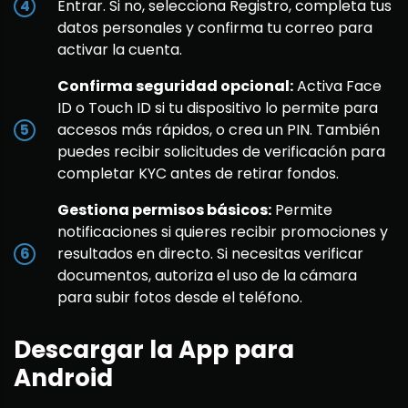
Entrar. Si no, selecciona Registro, completa tus
datos personales y confirma tu correo para
activar la cuenta.
Confirma seguridad opcional:
Activa Face
ID o Touch ID si tu dispositivo lo permite para
accesos más rápidos, o crea un PIN. También
puedes recibir solicitudes de verificación para
completar KYC antes de retirar fondos.
Gestiona permisos básicos:
Permite
notificaciones si quieres recibir promociones y
resultados en directo. Si necesitas verificar
documentos, autoriza el uso de la cámara
para subir fotos desde el teléfono.
Descargar la App para
Android