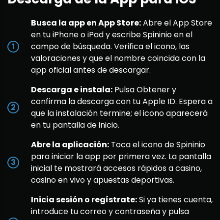
Busca la app en App Store:
Abre el App Store
en tu iPhone o iPad y escribe Spininio en el
campo de búsqueda. Verifica el icono, las
valoraciones y que el nombre coincida con la
app oficial antes de descargar.
Descarga e instala:
Pulsa Obtener y
confirma la descarga con tu Apple ID. Espera a
que la instalación termine; el icono aparecerá
en tu pantalla de inicio.
Abre la aplicación:
Toca el icono de Spininio
para iniciar la app por primera vez. La pantalla
inicial te mostrará accesos rápidos a casino,
casino en vivo y apuestas deportivas.
Inicia sesión o regístrate:
Si ya tienes cuenta,
introduce tu correo y contraseña y pulsa