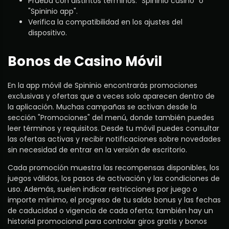
Prueba con distintos términos: "Spininio casino" o
"Spininio app".
Verifica la compatibilidad en los ajustes del
dispositivo.
Bonos de Casino Móvil
En la app móvil de Spininio encontrarás promociones
exclusivas y ofertas que a veces solo aparecen dentro de
la aplicación. Muchas campañas se activan desde la
sección "Promociones" del menú, donde también puedes
leer términos y requisitos. Desde tu móvil puedes consultar
las ofertas activas y recibir notificaciones sobre novedades
sin necesidad de entrar en la versión de escritorio.
Cada promoción muestra las recompensas disponibles, los
juegos válidos, los pasos de activación y las condiciones de
uso. Además, suelen indicar restricciones por juego o
importe mínimo, el progreso de tu saldo bonus y las fechas
de caducidad o vigencia de cada oferta; también hay un
historial promocional para controlar giros gratis y bonos