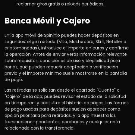
reclamar giros gratis o reloads periódicos.
Banca Móvil y Cajero
En la app móvil de Spininio puedes hacer depósitos en
segundos: elige método (Visa, Mastercard, Skrill, Neteller o
criptomonedas), introduce el importe en euros y confirma
la operación. Antes de enviar verás información relevante
sobre requisitos, condiciones de uso y elegibilidad para
bonos, que pueden requerir aceptación o verificación
previa y el importe mínimo suele mostrarse en la pantalla
de pago.
Las retiradas se solicitan desde el apartado "Cuenta" o
"Cajero" de la app; puedes revisar el estado de la solicitud
en tiempo real y consultar el historial de pagos. Las formas
de pago usadas para depósitos suelen aparecer como
opción prioritaria para retiradas, y la app muestra las
transacciones pendientes, aprobadas y cualquier nota
relacionada con la transferencia.