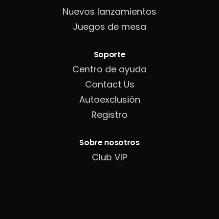
Nuevos lanzamientos
Juegos de mesa
Soporte
Centro de ayuda
Contact Us
Autoexclusión
Registro
Sobre nosotros
Club VIP
Afiliados
Promociones
Sobre nosotros