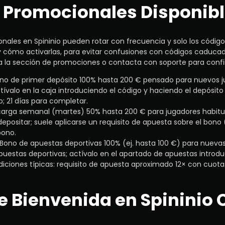
 Promocionales Disponibl
nales en Spininio pueden rotar con frecuencia y solo los códi
 y cómo activarlas, para evitar confusiones con códigos caduca
a la sección de promociones o contacta con soporte para confi
o de primer depósito 100% hasta 200 € pensado para nuevos juga
actívalo en la caja introduciendo el código y haciendo el depósi
; 21 días para completar.
arga semanal (martes) 50% hasta 200 € para jugadores habitual
 depositar; suele aplicarse un requisito de apuesta sobre el bono
bono.
Bono de apuestas deportivas 100% (ej. hasta 100 €) para nuev
uestas deportivas; actívalo en el apartado de apuestas introduc
diciones típicas: requisito de apuesta aproximado 12× con cuot
e Bienvenida en Spininio 