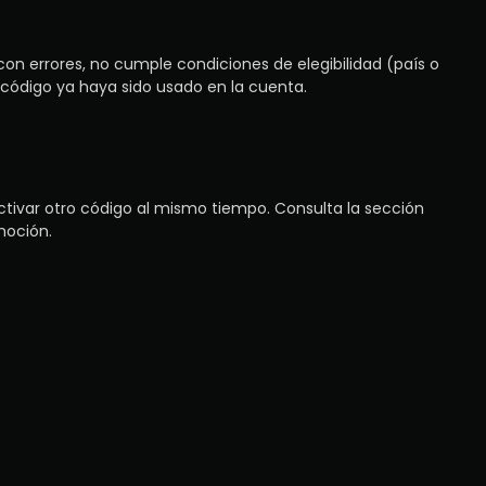
con errores, no cumple condiciones de elegibilidad (país o
código ya haya sido usado en la cuenta.
ctivar otro código al mismo tiempo. Consulta la sección
moción.