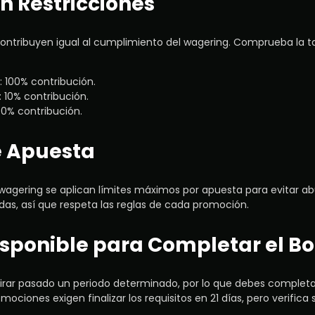
n Restricciones
contribuyen igual al cumplimiento del wagering. Comprueba la ta
100% contribución.
 10% contribución.
 0% contribución.
e Apuesta
wagering se aplican límites máximos por apuesta para evitar ab
das, así que respeta las reglas de cada promoción.
sponible para Completar el B
irar pasado un periodo determinado, por lo que debes completar 
ciones exigen finalizar los requisitos en 21 días, pero verifica