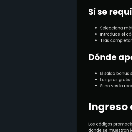
Si se requ
Selecciona mét
Introduce el có
Tras completar
Dónde ap
El saldo bonus 
Los giros gratis
Si no ves la r
Ingreso
Los códigos promocio
donde se muestran la