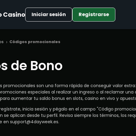
o Casino
Iniciar sesión
Registrarse
›
os
Códigos promocionales
s de Bono
os promocionales son una forma rápida de conseguir valor extra:
r promociones especiales al realizar un ingreso o al reclamar u
 para aumentar tu saldo bonus en slots, casino en vivo y apuest
regístrate, inicia sesión y pégalo en el campo "Código promocio
e aplican desde tu perfil. Revisa siempre los términos, los requi
te en
support@4dayweek.es
.