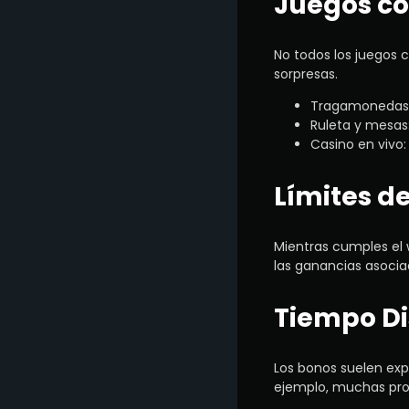
Juegos co
No todos los juegos 
sorpresas.
Tragamonedas: 
Ruleta y mesas:
Casino en vivo:
Límites d
Mientras cumples el 
las ganancias asocia
Tiempo Di
Los bonos suelen exp
ejemplo, muchas promo