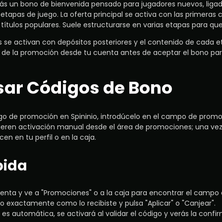
rás un bono de bienvenida pensado para jugadores nuevos, ligado
 etapas de juego. La oferta principal se activa con las primeras
 y títulos populares. Suele estructurarse en varias etapas para q
se activan con depósitos posteriores y el contenido de cada 
 de la promoción desde tu cuenta antes de aceptar el bono para 
ar Códigos de Bono
go de promoción en Spininio, introdúcelo en el campo de promoci
ieren activación manual desde el área de promociones; una vez
n en tu perfil o en la caja.
pida
enta y ve a "Promociones" o a la caja para encontrar el campo 
go exactamente como lo recibiste y pulsa "Aplicar" o "Canjear".
 es automática, se activará al validar el código y verás la confi