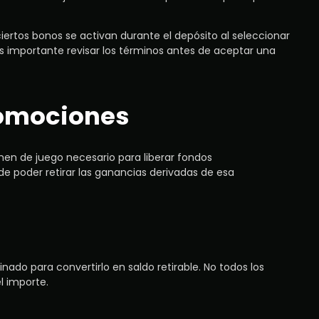
ertos bonos se activan durante el depósito al seleccionar
s importante revisar los términos antes de aceptar una
romociones
men de juego necesario para liberar fondos
e poder retirar las ganancias derivadas de esa
ado para convertirlo en saldo retirable. No todos los
l importe.