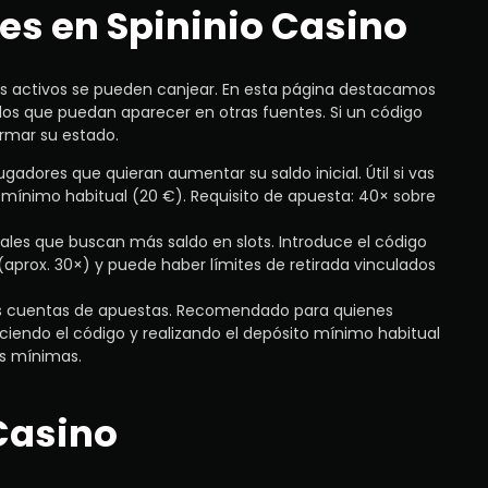
es en Spininio Casino
gos activos se pueden canjear. En esta página destacamos
dos que puedan aparecer en otras fuentes. Si un código
rmar su estado.
dores que quieran aumentar su saldo inicial. Útil si vas
to mínimo habitual (20 €). Requisito de apuesta: 40× sobre
es que buscan más saldo en slots. Introduce el código
 (aprox. 30×) y puede haber límites de retirada vinculados
as cuentas de apuestas. Recomendado para quienes
iendo el código y realizando el depósito mínimo habitual
as mínimas.
Casino