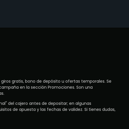
 giros gratis, bono de depósito u ofertas temporales. Se
na campaña en la sección Promociones. Son una
as.
nal" del cajero antes de depositar; en algunas
sitos de apuesta y las fechas de validez. Si tienes dudas,