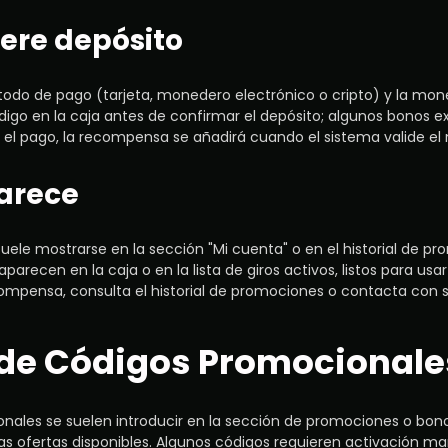
iere depósito
odo de pago (tarjeta, monedero electrónico o cripto) y la mon
digo en la caja antes de confirmar el depósito; algunos bonos 
 el pago, la recompensa se añadirá cuando el sistema valide el
arece
suele mostrarse en la sección "Mi cuenta" o en el historial de p
 aparecen en la caja o en la lista de giros activos, listos para usa
ecompensa, consulta el historial de promociones o contacta con
 de Códigos Promocionale
nales se suelen introducir en la sección de promociones o bono 
s ofertas disponibles. Algunos códigos requieren activación man