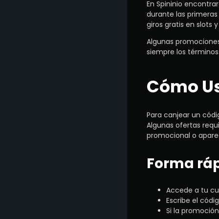
En Spininio encontra
durante las primeras
giros gratis en slots
Algunas promociones 
siempre los términos
Cómo Us
Para canjear un códi
Algunas ofertas requ
promocional o aparece
Forma rá
Accede a tu cu
Escribe el códi
Si la promoción