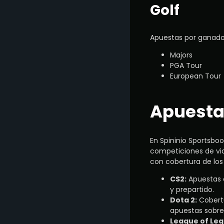
Golf
Apuestas por ganador 
Majors
PGA Tour
European Tour
Apuesta
En Spininio Sportsbo
competiciones de vide
con cobertura de los
CS2:
Apuestas e
y prepartido.
Dota 2:
Cobertu
apuestas sobr
League of Leg