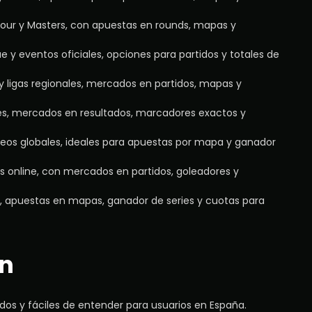
ur y Masters, con apuestas en rounds, mapas y
e y eventos oficiales, opciones para partidos y totales de
 y ligas regionales, mercados en partidos, mapas y
es, mercados en resultados, marcadores exactos y
neos globales, ideales para apuestas por mapa y ganador
 online, con mercados en partidos, goleadores y
, apuestas en mapas, ganador de series y cuotas para
ón
os y fáciles de entender para usuarios en España.