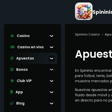
Spinini
›
Spininio Casino
Apu
Casino
Casino en vivo
Apuest
Apuestas
Bonos
En Spininio encontra
para fútbol, tenis, b
Club VIP
muestra mercados po
Nuestras apuestas e
App
fluido desde móvil y 
en directo para no p
Blog