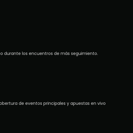
cto durante los encuentros de más seguimiento.
ertura de eventos principales y apuestas en vivo