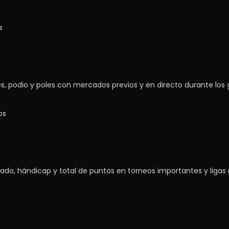
a
, podio y poles con mercados previos y en directo durante los
os
ado, hándicap y total de puntos en torneos importantes y ligas 