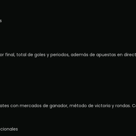
s
 final, total de goles y periodos, además de apuestas en dire
tes con mercados de ganador, método de victoria y rondas. Cob
acionales