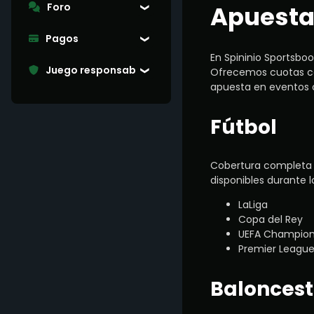
Apuesta
Foro
Pagos
En Spininio Sportsbo
Juego responsable
Ofrecemos cuotas com
apuesta en eventos 
Fútbol
Cobertura completa d
disponibles durante l
LaLiga
Copa del Rey
UEFA Champion
Premier Leagu
Balonces