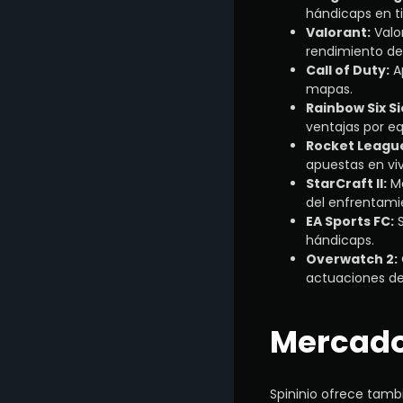
hándicaps en t
Valorant:
Valo
rendimiento de
Call of Duty:
Ap
mapas.
Rainbow Six S
ventajas por eq
Rocket Leagu
apuestas en viv
StarCraft II:
Me
del enfrentami
EA Sports FC:
S
hándicaps.
Overwatch 2:
actuaciones de
Mercado
Spininio ofrece tamb