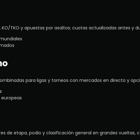
, KO/TKO y apuestas por asaltos; cuotas actualizadas antes y d
mundiales
amados
no
ombinadas para ligas y torneos con mercados en directo y opcio
s
 europeas
s de etapa, podio y clasificación general en grandes vueltas, 