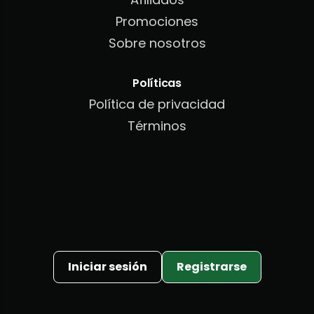
Promociones
Sobre nosotros
Políticas
Política de privacidad
Términos
Política de cookies
Política AML/KYC
Iniciar sesión
Registrarse
Español
▾
©
2026
. Todos los derechos reservados