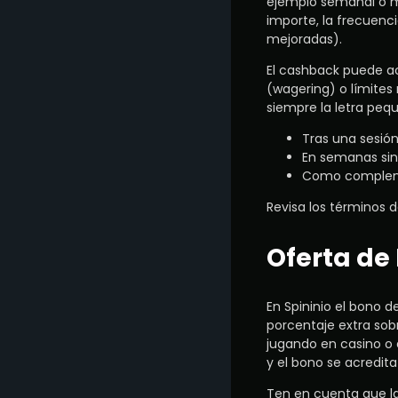
ejemplo semanal o me
importe, la frecuen
mejoradas).
El cashback puede ac
(wagering) o límite
siempre la letra pequ
Tras una sesión
En semanas sin
Como complemen
Revisa los términos 
Oferta de
En Spininio el bono 
porcentaje extra sobr
jugando en casino o 
y el bono se acredita
Ten en cuenta que la