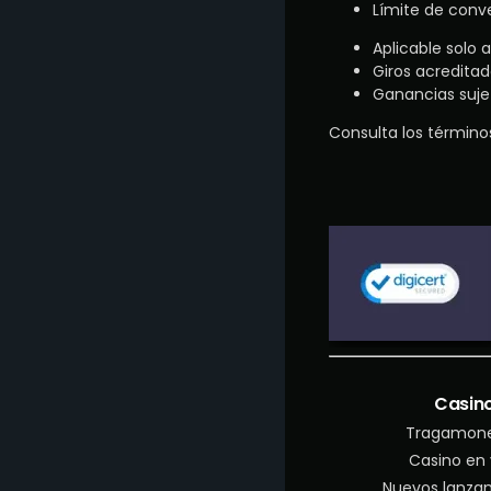
Límite de conve
Aplicable solo
Giros acreditad
Ganancias sujet
Consulta los término
Casin
Tragamon
Casino en 
Nuevos lanza