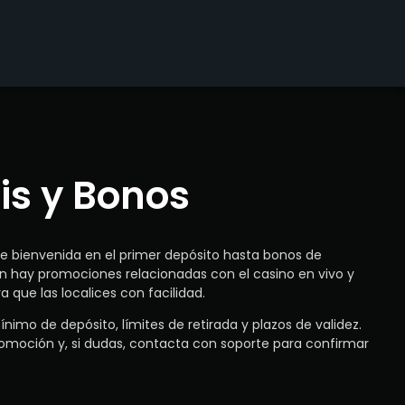
is y Bonos
de bienvenida en el primer depósito hasta bonos de
n hay promociones relacionadas con el casino en vivo y
que las localices con facilidad.
imo de depósito, límites de retirada y plazos de validez.
promoción y, si dudas, contacta con soporte para confirmar