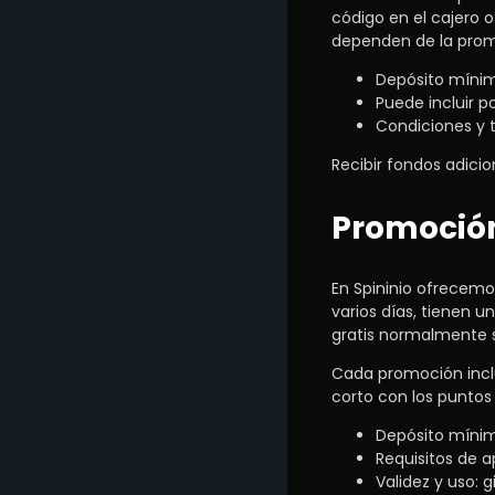
código en el cajero o
dependen de la prom
Depósito mínim
Puede incluir p
Condiciones y 
Recibir fondos adici
Promoción
En Spininio ofrecemo
varios días, tienen 
gratis normalmente s
Cada promoción inclu
corto con los puntos
Depósito mínim
Requisitos de 
Validez y uso: g