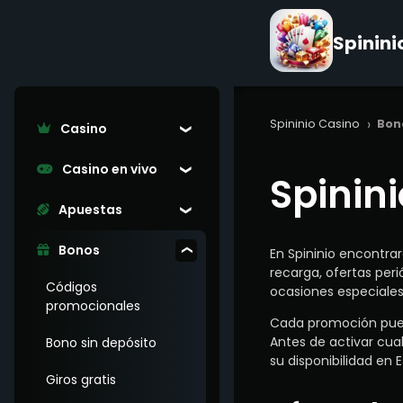
Spinini
›
Spininio Casino
Bon
Casino
Casino en vivo
Spinin
Apuestas
Bonos
En Spininio encontra
recarga, ofertas per
Códigos
ocasiones especiales
promocionales
Cada promoción puede
Antes de activar cua
Bono sin depósito
su disponibilidad en 
Giros gratis