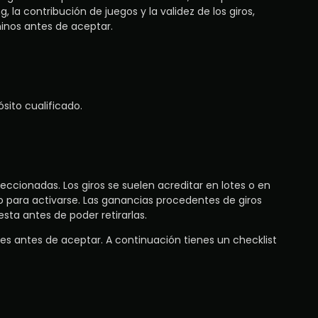
 la contribución de juegos y la validez de los giros,
inos antes de aceptar.
sito cualificado.
cionadas. Los giros se suelen acreditar en lotes o en
o para activarse. Las ganancias procedentes de giros
ta antes de poder retirarlas.
es antes de aceptar. A continuación tienes un checklist