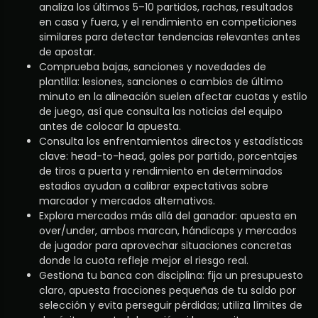
analiza los últimos 5–10 partidos, rachas, resultados
en casa y fuera, y el rendimiento en competiciones
similares para detectar tendencias relevantes antes
de apostar.
Comprueba bajas, sanciones y novedades de
plantilla: lesiones, sanciones o cambios de último
minuto en la alineación suelen afectar cuotas y estilo
de juego, así que consulta las noticias del equipo
antes de colocar la apuesta.
Consulta los enfrentamientos directos y estadísticas
clave: head-to-head, goles por partido, porcentajes
de tiros a puerta y rendimiento en determinados
estadios ayudan a calibrar expectativas sobre
marcador y mercados alternativos.
Explora mercados más allá del ganador: apuesta en
over/under, ambos marcan, hándicaps y mercados
de jugador para aprovechar situaciones concretas
donde la cuota refleje mejor el riesgo real.
Gestiona tu banca con disciplina: fija un presupuesto
claro, apuesta fracciones pequeñas de tu saldo por
selección y evita perseguir pérdidas; utiliza límites de