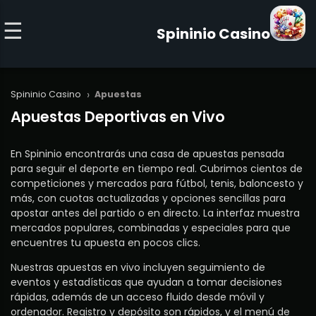
Spininio Casino
›
Spininio Casino
Apuestas
Apuestas Deportivas en Vivo
En Spininio encontrarás una casa de apuestas pensada
para seguir el deporte en tiempo real. Cubrimos cientos de
competiciones y mercados para fútbol, tenis, baloncesto y
más, con cuotas actualizadas y opciones sencillas para
apostar antes del partido o en directo. La interfaz muestra
mercados populares, combinadas y especiales para que
encuentres tu apuesta en pocos clics.
Nuestras apuestas en vivo incluyen seguimiento de
eventos y estadísticas que ayudan a tomar decisiones
rápidas, además de un acceso fluido desde móvil y
ordenador. Registro y depósito son rápidos, y el menú de