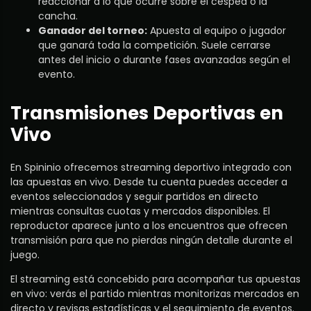
reaccionar a lo que ocurre sobre el césped o la
cancha.
Ganador del torneo:
Apuesta al equipo o jugador
que ganará toda la competición. Suele cerrarse
antes del inicio o durante fases avanzadas según el
evento.
Transmisiones Deportivas en
Vivo
En Spininio ofrecemos streaming deportivo integrado con
las apuestas en vivo. Desde tu cuenta puedes acceder a
eventos seleccionados y seguir partidos en directo
mientras consultas cuotas y mercados disponibles. El
reproductor aparece junto a los encuentros que ofrecen
transmisión para que no pierdas ningún detalle durante el
juego.
El streaming está concebido para acompañar tus apuestas
en vivo: verás el partido mientras monitorizas mercados en
directo y revisas estadísticas y el seguimiento de eventos.