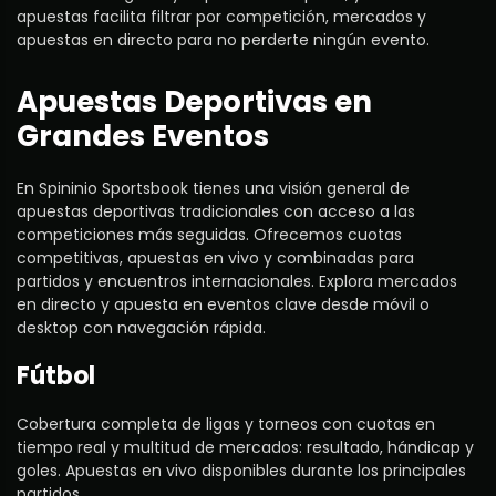
apuestas facilita filtrar por competición, mercados y
apuestas en directo para no perderte ningún evento.
Apuestas Deportivas en
Grandes Eventos
En Spininio Sportsbook tienes una visión general de
apuestas deportivas tradicionales con acceso a las
competiciones más seguidas. Ofrecemos cuotas
competitivas, apuestas en vivo y combinadas para
partidos y encuentros internacionales. Explora mercados
en directo y apuesta en eventos clave desde móvil o
desktop con navegación rápida.
Fútbol
Cobertura completa de ligas y torneos con cuotas en
tiempo real y multitud de mercados: resultado, hándicap y
goles. Apuestas en vivo disponibles durante los principales
partidos.