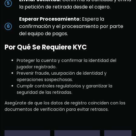
la petición de retirada desde el cajero.
Esperar Procesamiento:
Espera la
confirmación y el procesamiento por parte
del equipo de pagos.
Por Qué Se Requiere KYC
Proteger la cuenta y confirmar la identidad del
jugador registrado.
Prevenir fraude, usurpación de identidad y
operaciones sospechosas.
Cumplir controles regulatorios y garantizar la
seguridad de las retiradas.
Asegúrate de que los datos de registro coinciden con los
documentos de verificación para evitar retrasos.