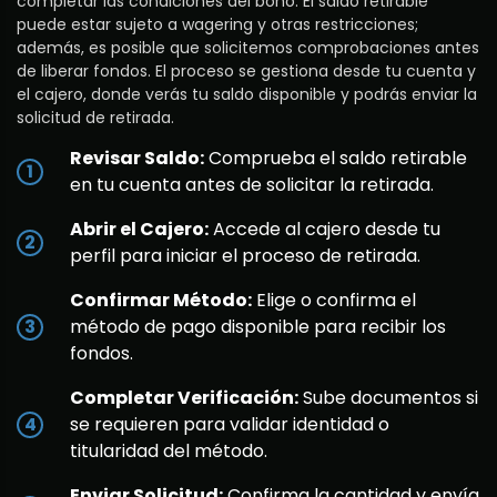
completar las condiciones del bono. El saldo retirable
puede estar sujeto a wagering y otras restricciones;
además, es posible que solicitemos comprobaciones antes
de liberar fondos. El proceso se gestiona desde tu cuenta y
el cajero, donde verás tu saldo disponible y podrás enviar la
solicitud de retirada.
Revisar Saldo:
Comprueba el saldo retirable
en tu cuenta antes de solicitar la retirada.
Abrir el Cajero:
Accede al cajero desde tu
perfil para iniciar el proceso de retirada.
Confirmar Método:
Elige o confirma el
método de pago disponible para recibir los
fondos.
Completar Verificación:
Sube documentos si
se requieren para validar identidad o
titularidad del método.
Enviar Solicitud:
Confirma la cantidad y envía