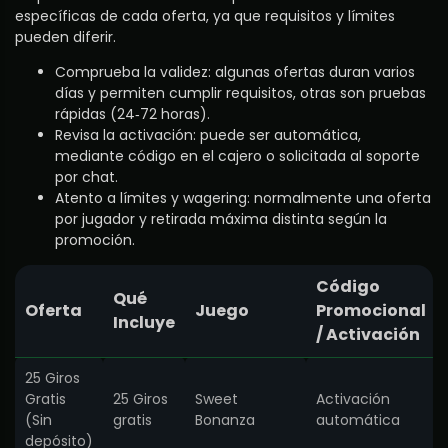
específicas de cada oferta, ya que requisitos y límites
pueden diferir.
Comprueba la validez: algunas ofertas duran varios
días y permiten cumplir requisitos, otras son pruebas
rápidas (24‑72 horas).
Revisa la activación: puede ser automática,
mediante código en el cajero o solicitada al soporte
por chat.
Atento a límites y wagering: normalmente una oferta
por jugador y retirada máxima distinta según la
promoción.
Código
Qué
Oferta
Juego
Promocional
Incluye
/ Activación
25 Giros
Gratis
25 Giros
Sweet
Activación
(Sin
gratis
Bonanza
automática
depósito)