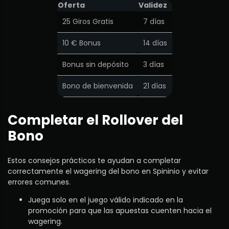
Oferta
Validez
25 Giros Gratis
7 días
10 € Bonus
14 días
Bonus sin depósito
3 días
Bono de bienvenida
21 días
Completar el Rollover del
Bono
Estos consejos prácticos te ayudan a completar
correctamente el wagering del bono en Spininio y evitar
errores comunes.
Juega solo en el juego válido indicado en la
promoción para que las apuestas cuenten hacia el
wagering.