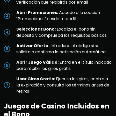
verificación que recibirás por email.
Abrir Promociones:
Accede a la sección
"Promociones" desde tu perfil.
Seleccionar Bono:
Localiza el bono sin
depósito y comprueba los requisitos básicos.
Activar Oferta:
Introduce el código si se
solicita o confirma la activación automática.
Abrir Juego Válido:
Entra en el título indicado
para recibir los giros gratis.
Usar Giros Gratis:
Ejecuta los giros, controla
la expiración y consulta los términos antes de
retirar.
Juegos de Casino Incluidos en
el Bono