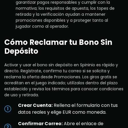
garantizar pagos responsables y cumplir con la
normativa; los requisitos de apuesta, los topes de
retirada y la verificación ayudan a mantener
promociones disponibles y a proteger tanto al
jugador como al operador.
Cómo Reclamar tu Bono Sin
Depósito
Activar y usar el bono sin depósito en Spininio es rápido y
directo. Regístrate, confirma tu correo si se solicita y
reclama la oferta desde Promociones. Los giros gratis se
acreditan en el juego indicado; utilízalos dentro del plazo
establecido y revisa los términos para conocer condiciones
de uso y retirada.
Crear Cuenta:
Rellena el formulario con tus
datos reales y elige EUR como moneda.
Confirmar Correo:
Abre el enlace de