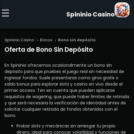
Spininio Casino
›
›
Spininio Casino
Bonos
Bono sin depósito
Oferta de Bono Sin Depósito
En Spininio ofrecemos ocasionalmente un bono sin
depósito para que pruebes el juego real sin necesidad de
ingresar fondos. Suele presentarse como giros gratis o
saldo bonus para explorar slots y casino en vivo desde el
primer acceso. Ten en cuenta que pueden aplicarse
requisitos de wagering, que puede haber límites de retirada
y que será necesaria la verificación de identidad antes de
solicitar cualquier retirada de fondos obtenidos con el
bono.
Probar slots y mecánicas sin arriesgar tu propio
dinero; ideal para conocer volatilidad y funciones de