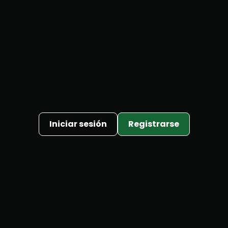
Registro
Sobre nosotros
Club VIP
Afiliados
Promociones
Sobre nosotros
Iniciar sesión
Registrarse
Políticas
Política de privacidad
Términos
Política de cookies
Política AML/KYC