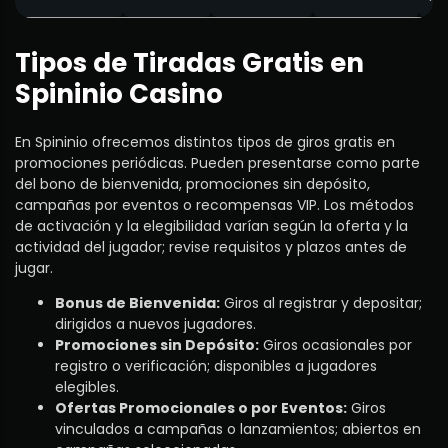
Tipos de Tiradas Gratis en
Spininio Casino
En Spininio ofrecemos distintos tipos de giros gratis en
promociones periódicas. Pueden presentarse como parte
del bono de bienvenida, promociones sin depósito,
campañas por eventos o recompensas VIP. Los métodos
de activación y la elegibilidad varían según la oferta y la
actividad del jugador; revise requisitos y plazos antes de
jugar.
Bonus de Bienvenida:
Giros al registrar y depositar;
dirigidos a nuevos jugadores.
Promociones sin Depósito:
Giros ocasionales por
registro o verificación; disponibles a jugadores
elegibles.
Ofertas Promocionales o por Eventos:
Giros
vinculados a campañas o lanzamientos; abiertos en