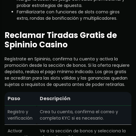
probar estrategias de apuesta.
Familiarizarte con funciones de slots como giros
extra, rondas de bonificación y multiplicadores.
Reclamar Tiradas Gratis de
Spininio Casino
Regístrate en Spininio, confirma tu cuenta y activa la
promoción desde la sección de bonos. Si la oferta requiere
depósito, realiza el pago mínimo indicado. Los giros gratis
se acreditan para las slots válidas y las ganancias quedan
sujetas a requisitos de apuesta antes de poder retirarlas.
Paso
Descripción
Registro y
Crea tu cuenta, confirma el correo y
verificación
completa KYC si es necesario.
Activar
Ve a la sección de bonos y selecciona la