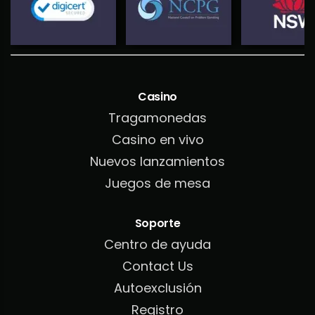
Casino
Tragamonedas
Casino en vivo
Nuevos lanzamientos
Juegos de mesa
Soporte
Centro de ayuda
Contact Us
Autoexclusión
Registro