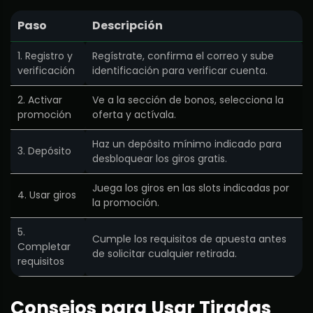
Paso
Descripción
1. Registro y
Regístrate, confirma el correo y sube
verificación
identificación para verificar cuenta.
2. Activar
Ve a la sección de bonos, selecciona la
promoción
oferta y actívala.
Haz un depósito mínimo indicado para
3. Depósito
desbloquear los giros gratis.
Juega los giros en las slots indicadas por
4. Usar giros
la promoción.
5.
Cumple los requisitos de apuesta antes
Completar
de solicitar cualquier retirada.
requisitos
Consejos para Usar Tiradas