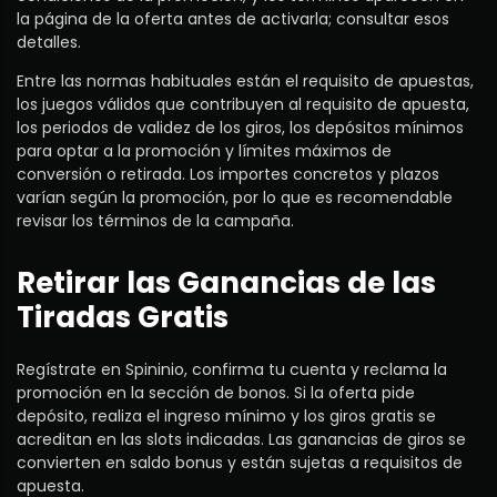
la página de la oferta antes de activarla; consultar esos
detalles.
Entre las normas habituales están el requisito de apuestas,
los juegos válidos que contribuyen al requisito de apuesta,
los periodos de validez de los giros, los depósitos mínimos
para optar a la promoción y límites máximos de
conversión o retirada. Los importes concretos y plazos
varían según la promoción, por lo que es recomendable
revisar los términos de la campaña.
Retirar las Ganancias de las
Tiradas Gratis
Regístrate en Spininio, confirma tu cuenta y reclama la
promoción en la sección de bonos. Si la oferta pide
depósito, realiza el ingreso mínimo y los giros gratis se
acreditan en las slots indicadas. Las ganancias de giros se
convierten en saldo bonus y están sujetas a requisitos de
apuesta.