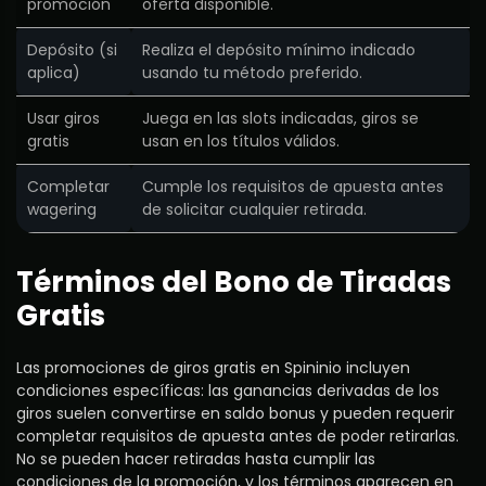
promoción
oferta disponible.
Depósito (si
Realiza el depósito mínimo indicado
aplica)
usando tu método preferido.
Usar giros
Juega en las slots indicadas, giros se
gratis
usan en los títulos válidos.
Completar
Cumple los requisitos de apuesta antes
wagering
de solicitar cualquier retirada.
Términos del Bono de Tiradas
Gratis
Las promociones de giros gratis en Spininio incluyen
condiciones específicas: las ganancias derivadas de los
giros suelen convertirse en saldo bonus y pueden requerir
completar requisitos de apuesta antes de poder retirarlas.
No se pueden hacer retiradas hasta cumplir las
condiciones de la promoción, y los términos aparecen en